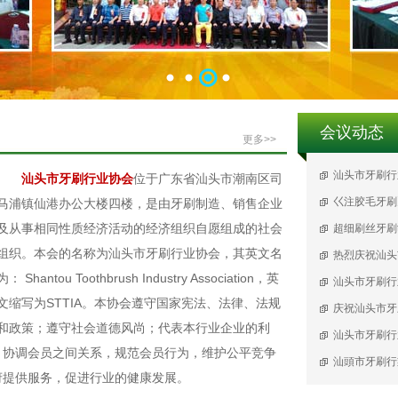
1
2
3
4
会议动态
更多>>
汕头市牙刷行
汕头市牙刷行业协会
位于广东省汕头市潮南区司
巜注胶毛牙刷
马浦镇仙港办公大楼四楼，是由牙刷制造、销售企业
及从事相同性质经济活动的经济组织自愿组成的社会
超细刷丝牙刷
组织。本会的名称为汕头市牙刷行业协会，其英文名
热烈庆祝汕头
为： Shantou Toothbrush Industry Association，英
汕头市牙刷行
文缩写为STTIA。本协会遵守国家宪法、法律、法规
庆祝汕头市牙
和政策；遵守社会道德风尚；代表本行业企业的利
汕头市牙刷行
，协调会员之间关系，规范会员行为，维护公平竞争
汕頭市牙刷行
府提供服务，促进行业的健康发展。