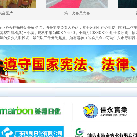
第一次会员大会
第一次会
行业协会林畅桂副会长提议，协会主要负责人协商，鉴于牙刷生产企业使用塑料工作
料箱模具(三个模，规格中箱为60✕40✕40，小箱为60✕40✕22)用于装牙刷
量的多少入股投资，最低以三千元为起点。如有意参加的会员企业可与汕头市牙刷行