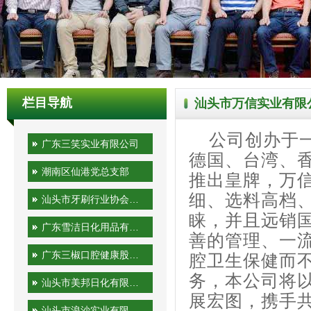
栏目导航
汕头市万信实业有限
公司创办于
广东三笑实业有限公司
德国、台湾、
潮南区仙港党总支部
推出皇牌，万
细、选料高档
汕头市牙刷行业协会秘书处
睐，并且远销
广东雪洁日化用品有限公司
善的管理、一
广东三椒口腔健康股份有限公司
腔卫生保健而
务，本公司将
汕头市美邦日化有限公司
展宏图，携手
汕头市浪沙实业有限公司