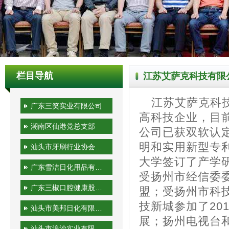
栏目导航
江苏艾萨克科技有限
江苏艾萨克科技
广东三笑实业有限公司
高科技企业，目
潮南区仙港党总支部
公司已获双软认
明和实用新型专
汕头市牙刷行业协会秘书处
大学签订了产学
广东雪洁日化用品有限公司
受扬州市经信委
广东三椒口腔健康股份有限公司
盟；受扬州市科
技新城参加了201
汕头市美邦日化有限公司
展；扬州电视台
汕头市浪沙实业有限公司