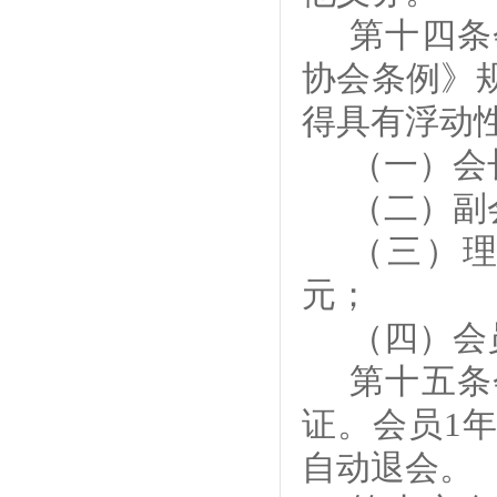
第十四条
协会条例》
得具有浮动
（一）会
（二）副
（
三
）
元；
（
四
）会
第
十五
条
证。会员
1
年
自动退会。