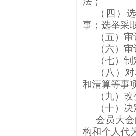
法；
（四）
事；
选举采
（
五
）审
（
六
）审
（
七
）
制
（
八
）对
和清算等事
（
九
）改
（
十
）决
会员大会
构和个人代