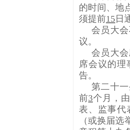
的时间、地
须提前
15
日
会员大会
议。
会员大会
席会议的理
告。
第二十
一
前
3
个月，
表、监事代
（或
换届
选