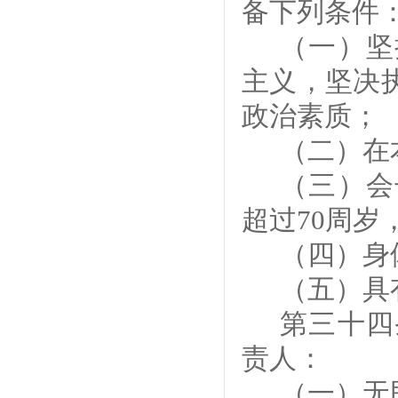
备下列条件
（一）坚
主义，坚决
政治素质；
（二）在
（三）会
超过
70
周岁
（四）身
（五）具
第三十
四
责人：
（一）
无