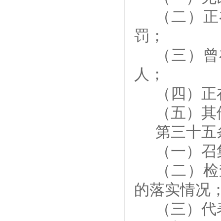
（二）
正
罚；
（三）
曾
人；
（四）
正
（
五
）其
第
三十五
（一）召
（二）检
的落实情况
（三）代