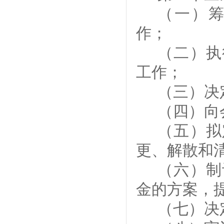
（一）
作
；
（二）执
工作
；
（三）决
（
四
）
向
（五）
拟
更、解散和
（
六）制
金的方案
，
（
七
）
决