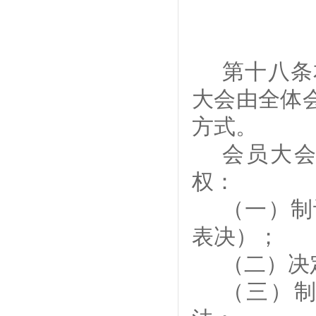
第
十八
条
大会
由全体
方式。
会员大
权
：
（一）
制
表决
）
；
（二）
决
（
三
）