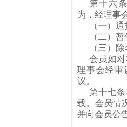
第
十六
为，经理事
（
一
）通
（
二
）暂
（
三
）除
会员如对
理事会经审
议。
第
十七
条
载。会员情
并向会员公