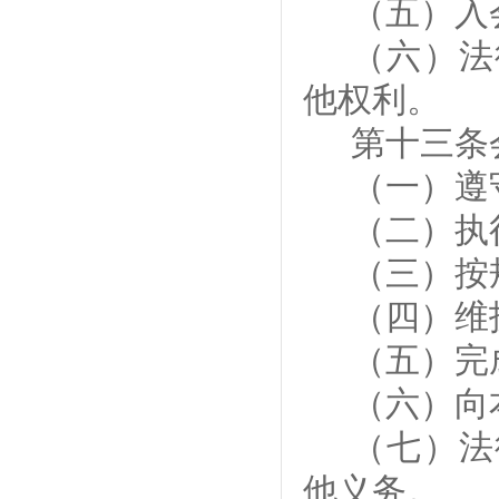
（五）入
（
六
）法
他权利
。
第十三条
（一）遵
（二）执
（三）按
（四）维
（五）完
（六）向
（
七
）法
他义务
。