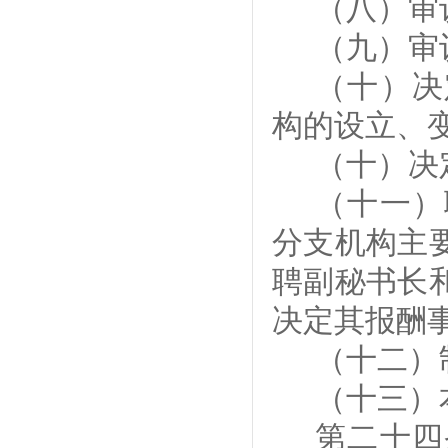
（
八
）审
（
九
）审
（
十
）决
构
的
设立、
（
十
）决
（
十一
）
分支机构主
聘副秘书长
决定其报酬
（
十二
）
（
十三
）
第二十四