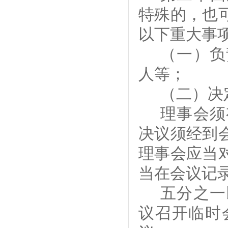
特殊的，也
以下
重大
事
（一）
负
人
等
；
（二）
决
理事会须
决议须经到
理事会应当
当在会议记
五
分之一
议
召开临时