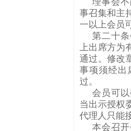
理事会不
事召集和主
一以上
会员
第
二十
条
上出席
方为
通过。修改
事项须经出
过
。
会员
可以
当出示授权
代理人只能
本会
召开